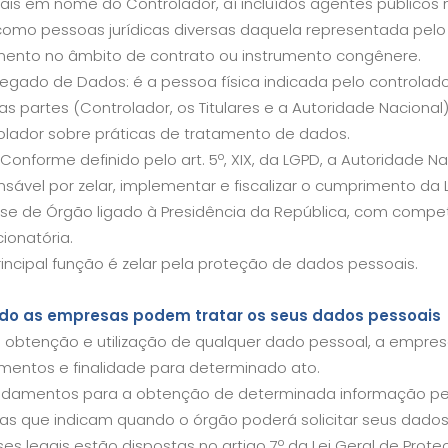
ais em nome do Controlador, aí incluídos agentes públicos 
omo pessoas jurídicas diversas daquela representada pelo
mento no âmbito de contrato ou instrumento congênere.
regado de Dados: é a pessoa física indicada pelo controla
as partes (Controlador, os Titulares e a Autoridade Nacional
olador sobre práticas de tratamento de dados.
Conforme definido pelo art. 5º, XIX, da LGPD, a Autoridade N
sável por zelar, implementar e fiscalizar o cumprimento da L
se de Órgão ligado à Presidência da República, com competê
ionatória.
incipal função é zelar pela proteção de dados pessoais.
o as empresas podem tratar os seus dados pessoais
a obtenção e utilização de qualquer dado pessoal, a empres
mentos e finalidade para determinado ato.
ndamentos para a obtenção de determinada informação pe
las que indicam quando o órgão poderá solicitar seus dados
es legais estão dispostas no artigo 7º da Lei Geral de Prot