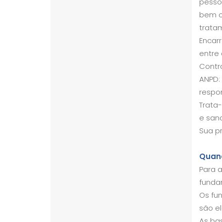
pesso
bem c
trata
Encar
entre 
Contr
ANPD: 
respon
Trata-
e sanc
Sua pr
Quand
Para 
funda
Os fu
são e
As bas