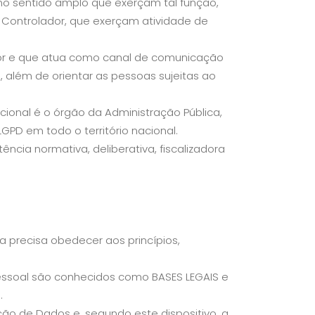
no sentido amplo que exerçam tal função,
 Controlador, que exerçam atividade de
dor e que atua como canal de comunicação
), além de orientar as pessoas sujeitas ao
acional é o órgão da Administração Pública,
GPD em todo o território nacional.
ncia normativa, deliberativa, fiscalizadora
a precisa obedecer aos princípios,
ssoal são conhecidos como BASES LEGAIS e
.
eção de Dados e, segundo este dispositivo, a