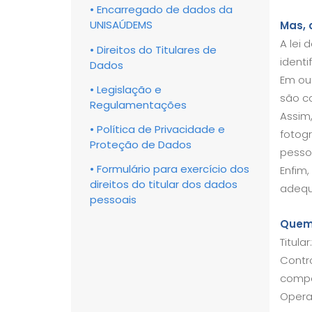
• Encarregado de dados da
UNISAÚDEMS
Mas, 
A lei
• Direitos do Titulares de
identif
Dados
Em ou
• Legislação e
são c
Regulamentações
Assim
• Política de Privacidade e
fotog
Proteção de Dados
pesso
• Formulário para exercício dos
Enfim,
direitos do titular dos dados
adequ
pessoais
Quem 
Titul
Contro
compe
Operad