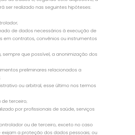
 ser realizado nas seguintes hipóteses:
trolador;
tilhado de dados necessários à execução de
as em contratos, convênios ou instrumentos
a, sempre que possível, a anonimização dos
mentos preliminares relacionados a
;
istrativo ou arbitral, esse último nos termos
 de terceiro;
izado por profissionais de saúde, serviços
ontrolador ou de terceiro, exceto no caso
e exijam a proteção dos dados pessoais; ou