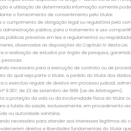
ção e utilização de determinada informação somente poderá
iante o fornecimento de consentimento pelo titular;
ra o cumprimento de obrigação legal ou regulatória pelo con
pela administração pública, para o tratamento e uso compar
icas públicas previstas em leis e regulamentos ou respaldad
neres, observadas as disposições do Capítulo IV desta Lei;
ara a realização de estudos por órgão de pesquisa, garantid
 pessoais;
ando necessário para a execução de contrato ou de procedi
to do qual seja parte o titular, a pedido do titular dos dados
ra o exercício regular de direitos em processo judicial, admin
 nº 9.307, de 23 de setembro de 1996 (Lei de Arbitragem);
ara a proteção da vida ou da incolumidade física do titular ou
para a tutela da saúde, exclusivamente, em procedimento real
de ou autoridade sanitária;
ando necessário para atender aos interesses legítimos do c
evalecerem direitos e liberdades fundamentais do titular qu