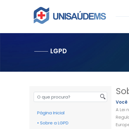
LGPD
So
Você 
A Lei 
Página Inicial
Regul
• Sobre a LGPD
Europe