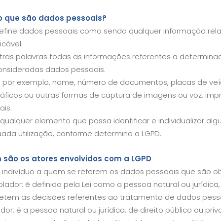
o que são dados pessoais?
 define dados pessoais como sendo qualquer informação rela
icável.
tras palavras todas as informações referentes a determinada
onsideradas dados pessoais.
, por exemplo, nome, número de documentos, placas de veícu
ráficos ou outras formas de captura de imagens ou voz, imp
ais.
 qualquer elemento que possa identificar e individualizar a
ada utilização, conforme determina a LGPD.
são os atores envolvidos com a LGPD
ar: indivíduo a quem se referem os dados pessoais que são o
lador: é definido pela Lei como a pessoa natural ou jurídica,
tem as decisões referentes ao tratamento de dados pesso
or: é a pessoa natural ou jurídica, de direito público ou pr