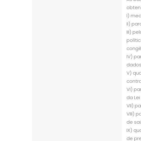
obten
I) med
II) pa
III) 
polít
congê
IV) p
dados
V) qu
contra
VI) pa
da Lei
VII) p
VIII) 
de saú
IX) qu
de pr