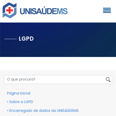
LGPD
Página Inicial
• Sobre a LGPD
• Encarregado de dados da UNISAÚDEMS