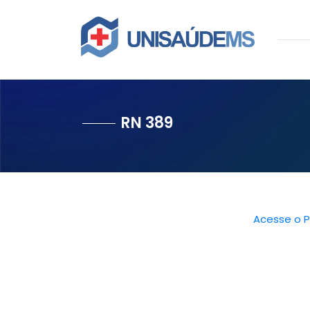
RN 389
Acesse o P