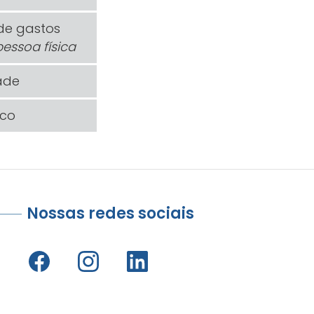
de gastos
essoa física
ade
ico
Nossas redes sociais