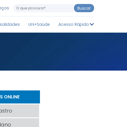
reços
Buscar
salidades
Uni+Saúde
Acesso Rápido
S ONLINE
astro
lano