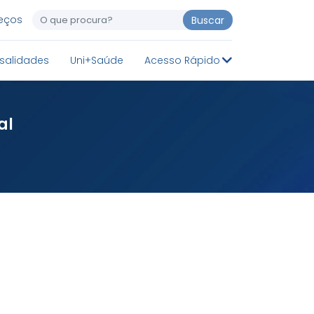
reços
Buscar
salidades
Uni+Saúde
Acesso Rápido
al