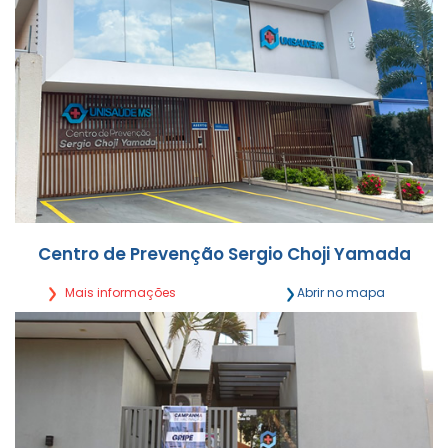
Centro de Prevenção Sergio Choji Yamada
Mais informações
Abrir no mapa
Rua Rui Barbosa, 703 Centro - Campo Grande/MS
Segunda a Sexta, das 7h às 21h
(67) 3027-0503 | (67) 9 9895-4514
Detalhes