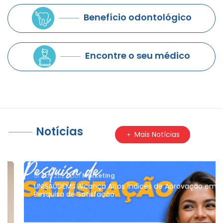
Benefício odontológico
Encontre o seu médico
Notícias
Mais Notícias
01 Abr. 2027, por
Marketing
UNISAÚDEMS Alcança Altos Índices de Aprovação em
Pesquisa de Satisfação