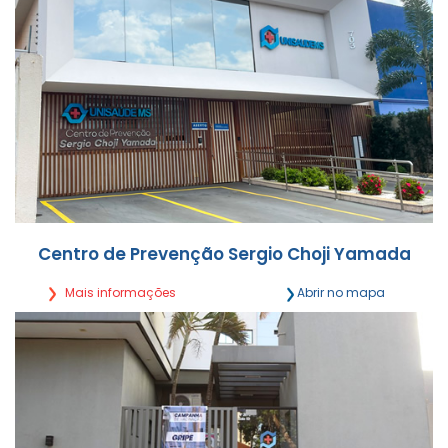
Centro de Prevenção Sergio Choji Yamada
Mais informações
Abrir no mapa
Rua Rui Barbosa, 703 Centro - Campo Grande/MS
Segunda a Sexta, das 7h às 21h
(67) 3027-0503 | (67) 9 9895-4514
Detalhes