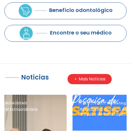
Benefício odontológico
Encontre o seu médico
Notícias
Mais Notícias
01 Abr. 2027, por
Marketing
UNISAÚDEMS Alcança Altos Índices de Aprovação em
Pesquisa de Satisfação