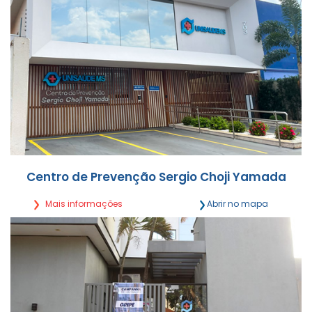
Centro de Prevenção Sergio Choji Yamada
Mais informações
Abrir no mapa
Rua Rui Barbosa, 703 Centro - Campo Grande/MS
Segunda a Sexta, das 7h às 21h
(67) 3027-0503 | (67) 9 9895-4514
Detalhes