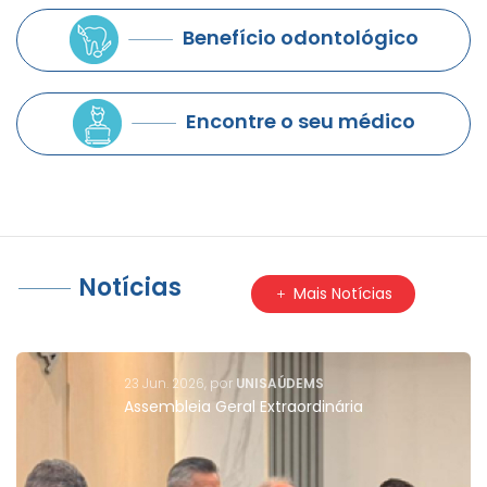
Benefício odontológico
Encontre o seu médico
Notícias
Mais Notícias
01 Abr. 2027, por
Marketing
UNISAÚDEMS Alcança Altos Índices de Aprovação em
Pesquisa de Satisfação