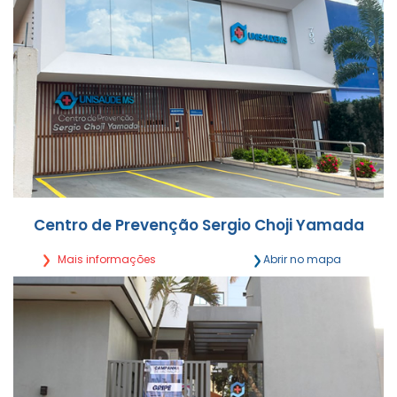
Centro de Prevenção Sergio Choji Yamada
Mais informações
Abrir no mapa
Rua Rui Barbosa, 703 Centro - Campo Grande/MS
Segunda a Sexta, das 7h às 21h
(67) 3027-0503 | (67) 9 9895-4514
Detalhes