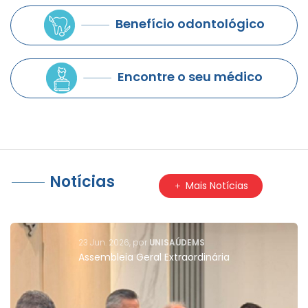
Benefício odontológico
Encontre o seu médico
Notícias
Mais Notícias
01 Abr. 2027, por
Marketing
UNISAÚDEMS Alcança Altos Índices de Aprovação em
Pesquisa de Satisfação