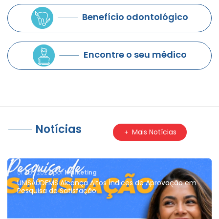
Benefício odontológico
Encontre o seu médico
Notícias
Mais Notícias
01 Abr. 2027, por
Marketing
UNISAÚDEMS Alcança Altos Índices de Aprovação em
Pesquisa de Satisfação