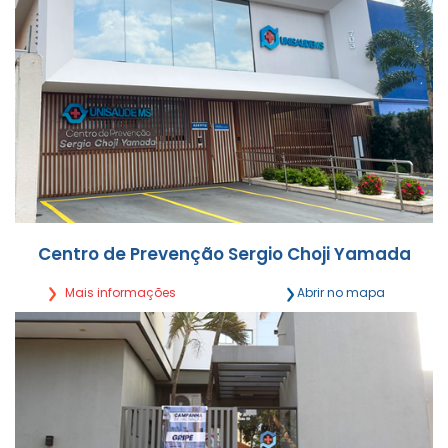
Centro de Prevenção Sergio Choji Yamada
Mais informações
Abrir no mapa
Rua Rui Barbosa, 703 Centro - Campo Grande/MS
Segunda a Sexta, das 7h às 21h
(67) 3027-0503 | (67) 9 9895-4514
Detalhes